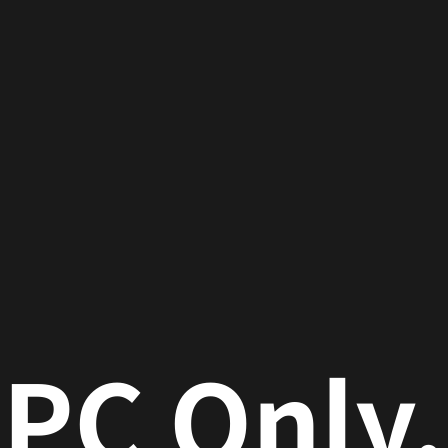
font-size
PC Only.
トへ