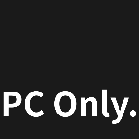
font-size
字
記号
第1水準漢字
第2水準漢字
特殊記号 等
PC Only.
トへ