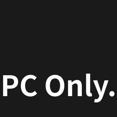
font-size
PC Only.
トへ