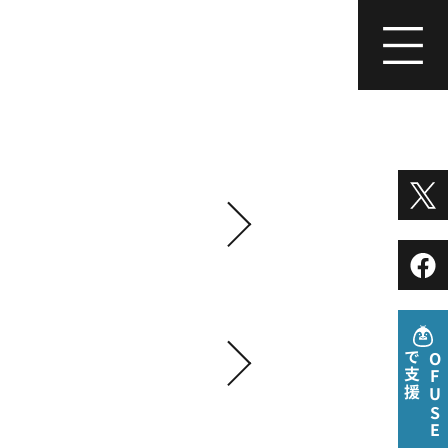
援
O
F
U
S
E
で
支