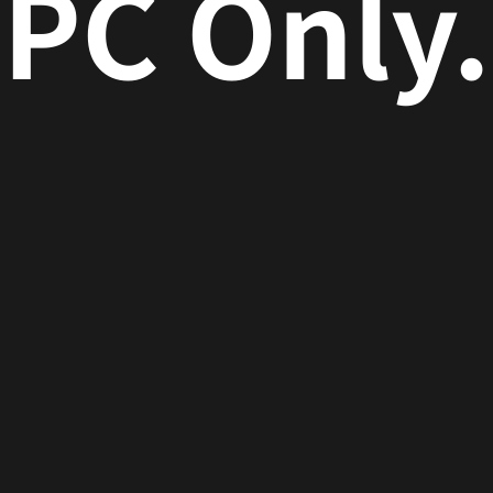
PC Only.
ト
クエア）
ク2004P