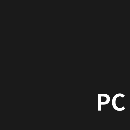
Web F
テーマやキーワードを入
PC
ゴシック
明朝
丸ゴシック
ア